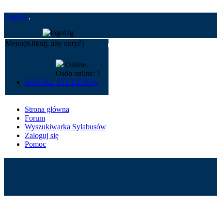
English
Menu
(Kliknij, aby ukryć)
Portal Studenta
Online..
Osób online:
1
PORTAL STUDENTA
Strona główna
Forum
Wyszukiwarka Sylabusów
Zaloguj się
Pomoc