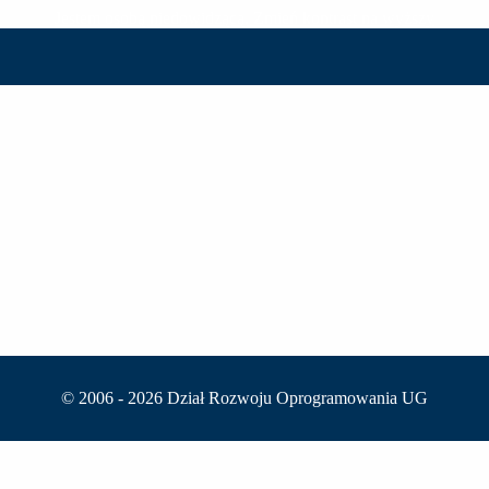
Jestem osobą niedowidzącą. Zmień kontrast na wyższy
© 2006 -
2026 Dział Rozwoju Oprogramowania UG