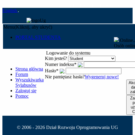
Jestem osobą niedowidzącą. Zmień kontrast na wyższy
English
Menu
(Kliknij, aby ukryć)
Portal Studenta
PORTAL STUDENTA
Online.
Osób onli
Logowanie do systemu
Kim jesteś?
Numer indeksu
*
Strona główna
Hasło
*
Forum
Nie pamiętasz hasła?
Wygeneruj nowe!
Wyszukiwarka
Akc
Sylabusów
da
Zaloguj się
za
Pomoc
Za
p
uż
C
© 2006 -
2026 Dział Rozwoju Oprogramowania UG